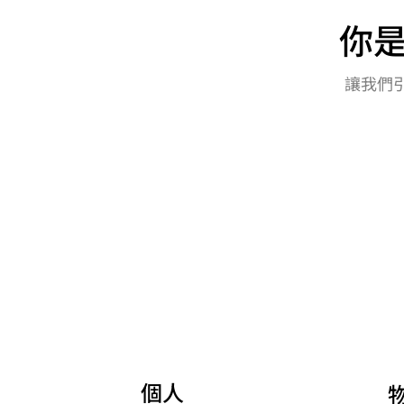
你
​讓我
個人