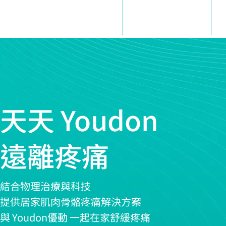
Youdon App
智慧物理治療平台
天天 Youdon
​遠離疼痛
結合物理治療與科技
提供居家肌肉骨骼疼痛解決方案
與 Youdon優動 一起在家舒緩疼痛