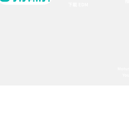
下載 EDM
Motus
Yo